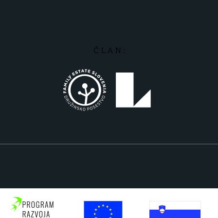
Č L A N :